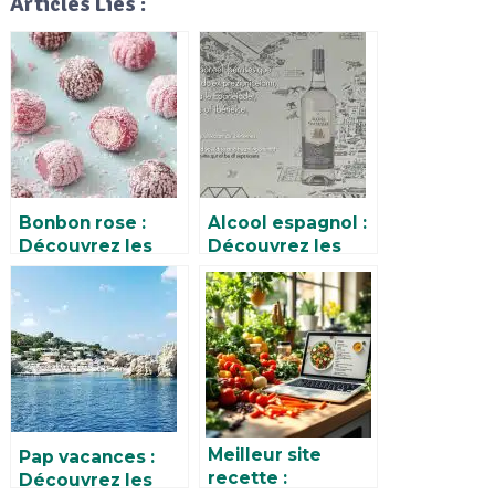
Articles Liés :
Bonbon rose :
Alcool espagnol :
Découvrez les
Découvrez les
meilleures
meilleures
recettes et
marques et
astuces pour
recettes à base
savourer ce
d’alcool ibérique
délice sucré
Meilleur site
Pap vacances :
recette :
Découvrez les