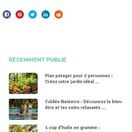
Découvrez les
meilleures
meilleures
astuces pour des
recettes faciles
séjours
et savoureuses
inoubliables
en un clic !
RÉCEMMENT PUBLIÉ
Plan potager pour 2 personnes :
Créez votre jardin idéal …
Caldéo Nanterre : Découvrez le bien-
être et les soins relaxants …
1 cup d’huile en gramme :