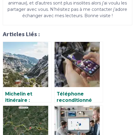
animaux), et d’autres sont plus insolites alors j’ai voulu les
partager avec vous. N’hésitez pas à me contacter j’adore
échanger avec mes lecteurs. Bonne visite !
Articles Liés :
Michelin et
Téléphone
itinéraire :
reconditionné
Découvrez les
Darty : Guide
meilleures routes
complet pour
et destinations
choisir le meilleur
pour vos voyages
modèle au
meilleur prix