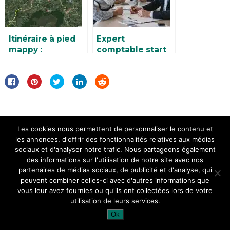
Itinéraire à pied
Expert
mappy :
comptable start
Découvrez le
up : comment
meilleur chemin
choisir le meilleur
pour vos balades
partenaire pour
en toute
réussir votre
simplicité
création
d’entreprise
Les cookies nous permettent de personnaliser le contenu et
les annonces, d'offrir des fonctionnalités relatives aux médias
sociaux et d'analyser notre trafic. Nous partageons également
RÉCEMMENT PUBLIÉ
des informations sur l'utilisation de notre site avec nos
partenaires de médias sociaux, de publicité et d'analyse, qui
peuvent combiner celles-ci avec d'autres informations que
Comparateur débroussailleuse Stihl
vous leur avez fournies ou qu'ils ont collectées lors de votre
: Trouvez le meilleur modèle pour
utilisation de leurs services.
votre …
Ok