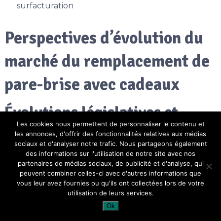
surfacturation
Perspectives d’évolution du
marché du remplacement de
pare-brise avec cadeaux
Évolutions législatives et
Les cookies nous permettent de personnaliser le contenu et
encadrement futur
les annonces, d'offrir des fonctionnalités relatives aux médias
sociaux et d'analyser notre trafic. Nous partageons également
des informations sur l'utilisation de notre site avec nos
Le marché du
remplacement de pare-brise avec
partenaires de médias sociaux, de publicité et d'analyse, qui
peuvent combiner celles-ci avec d'autres informations que
cadeaux
est soumis à une pression croissante des
vous leur avez fournies ou qu'ils ont collectées lors de votre
utilisation de leurs services.
autorités pour encadrer les pratiques commerciales.
Ok
La multiplication des offres incitatives a attiré