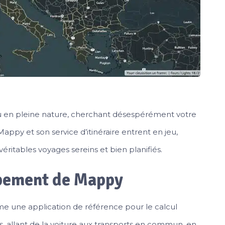
ou en pleine nature, cherchant désespérément votre
Mappy et son service d’itinéraire entrent en jeu,
itables voyages sereins et bien planifiés.
ppement de Mappy
 une application de référence pour le calcul
és, allant de la voiture aux transports en commun, en