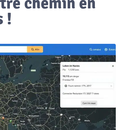
tre chemin en
 !