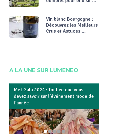
complet pour choisir …
Vin blanc Bourgogne :
Découvrez les Meilleurs
Crus et Astuces …
A LA UNE SUR LUMENEO
Met Gala 2024 : Tout ce que vous
Fête de fin d’a
devez savoir sur l’événement mode de
pour célébrer
l’année
les esprits